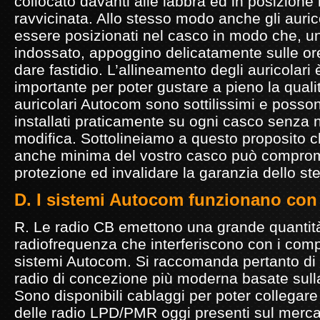
collocato davanti alle labbra ed in posizione
ravvicinata. Allo stesso modo anche gli auri
essere posizionati nel casco in modo che, un
indossato, appoggino delicatamente sulle o
dare fastidio. L’allineamento degli auricolari
importante per poter gustare a pieno la qualit
auricolari Autocom sono sottilissimi e posso
installati praticamente su ogni casco senza
modifica. Sottolineiamo a questo proposito c
anche minima del vostro casco può comprom
protezione ed invalidare la garanzia dello st
D. I sistemi Autocom funzionano con
R. Le radio CB emettono una grande quantità
radiofrequenza che interferiscono con i com
sistemi Autocom. Si raccomanda pertanto di u
radio di concezione più moderna basate sul
Sono disponibili cablaggi per poter collegare
delle radio LPD/PMR oggi presenti sul merca