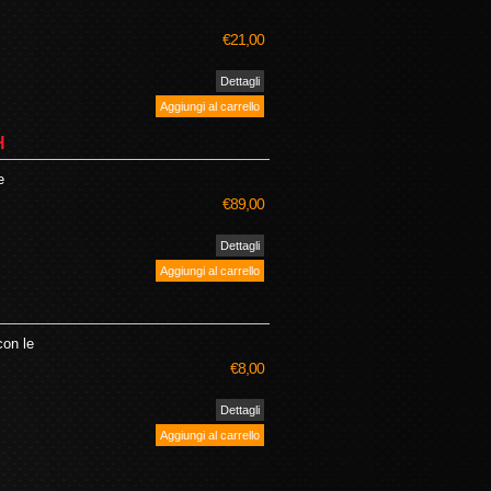
€21,00
H
e
€89,00
con le
€8,00