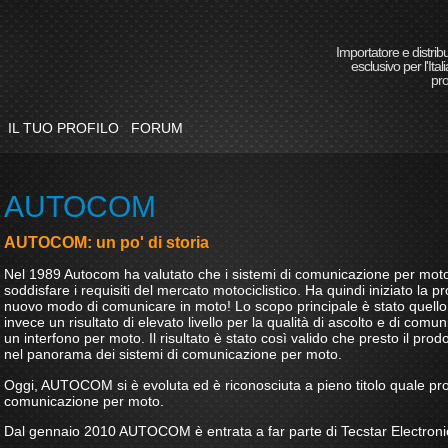
Importatore e distrib
esclusivo per l'Itali
pro
IL TUO PROFILO
FORUM
AUTOCOM
AUTOCOM: un po' di storia
Nel 1989 Autocom ha valutato che i sistemi di comunicazione per moto
soddisfare i requisiti del mercato motociclistico. Ha quindi iniziato la 
nuovo modo di comunicare in moto! Lo scopo principale è stato quello
invece un risultato di elevato livello per la qualità di ascolto e di comu
un interfono per moto. Il risultato è stato così valido che presto il prod
nel panorama dei sistemi di comunicazione per moto.
Oggi, AUTOCOM si è evoluta ed è riconosciuta a pieno titolo quale pro
comunicazione per moto.
Dal gennaio 2010 AUTOCOM è entrata a far parte di Tecstar Electroni