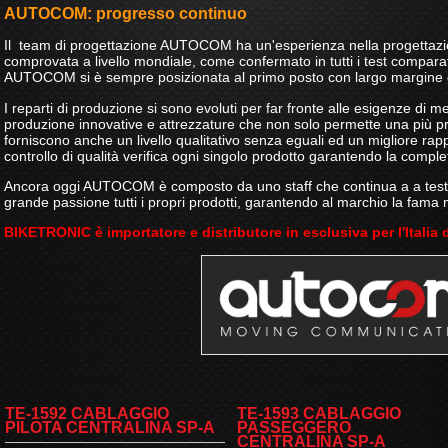
AUTOCOM: progresso continuo
Il team di progettazione AUTOCOM ha un'esperienza nella progettazi
comprovata a livello mondiale, come confermato in tutti i test comparativ
AUTOCOM si è sempre posizionata al primo posto con largo margine d
I reparti di produzione si sono evoluti per far fronte alle esigenze di 
produzione innovative e attrezzature che non solo permette una più p
forniscono anche un livello qualitativo senza eguali ed un migliore rappo
controllo di qualità verifica ogni singolo prodotto garantendo la comple
Ancora oggi AUTOCOM è composto da uno staff che continua a a testa
grande passione tutti i propri prodotti, garantendo al marchio la fama
BIKETRONIC è importatore e distributore in esclusiva per l'Itali
TE-1592 CABLAGGIO
TE-1593 CABLAGGIO
PILOTA CENTRALINA SP-A
PASSEGGERO
CENTRALINA SP-A