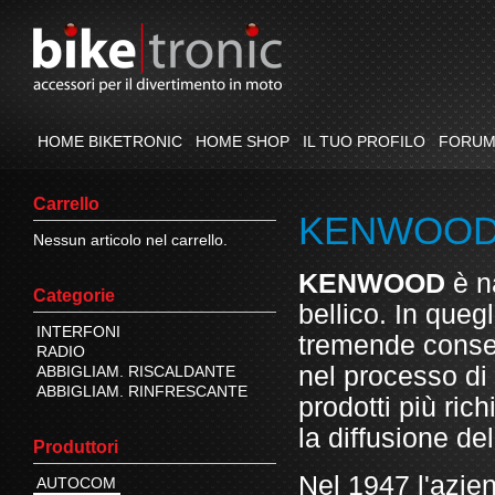
HOME BIKETRONIC
HOME SHOP
IL TUO PROFILO
FORU
Carrello
KENWOO
Nessun articolo nel carrello.
KENWOOD
è n
Categorie
bellico. In queg
INTERFONI
tremende conse
RADIO
nel processo di 
ABBIGLIAM. RISCALDANTE
ABBIGLIAM. RINFRESCANTE
prodotti più ric
la diffusione de
Produttori
Nel 1947 l'azien
AUTOCOM