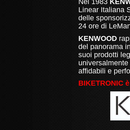
Nel 1983
KEN
Linear Italiana S
delle sponsorizz
24 ore di LeMa
KENWOOD
rap
del panorama in
suoi prodotti le
universalmente 
affidabili e perf
BIKETRONIC è 