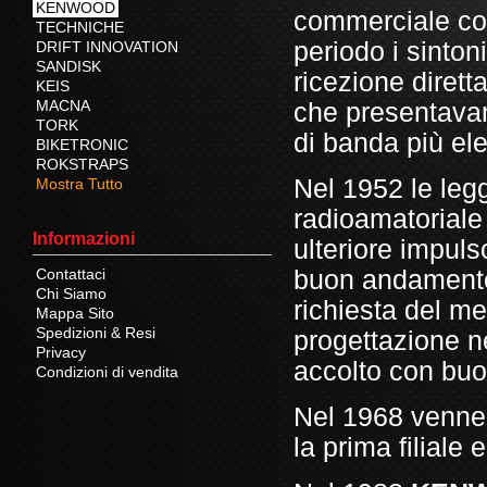
KENWOOD
commerciale con
TECHNICHE
periodo i sinton
DRIFT INNOVATION
SANDISK
ricezione dirett
KEIS
MACNA
che presentavan
TORK
di banda più el
BIKETRONIC
ROKSTRAPS
Nel 1952 le leg
Mostra Tutto
radioamatoriale
Informazioni
ulteriore impuls
buon andamento 
Contattaci
Chi Siamo
richiesta del m
Mappa Sito
Spedizioni & Resi
progettazione ne
Privacy
accolto con bu
Condizioni di vendita
Nel 1968 venne 
la prima filiale