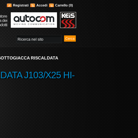
Registrati
Accedi
Carrello
(0)
utore
a dei
dotti
 SOTTOGIACCA RISCALDATA
ATA J103/X25 HI-