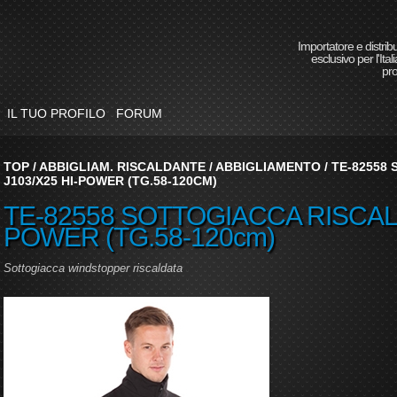
Importatore e distrib
esclusivo per l'Itali
pro
IL TUO PROFILO
FORUM
TOP
/
ABBIGLIAM. RISCALDANTE
/
ABBIGLIAMENTO
/
TE-82558
J103/X25 HI-POWER (TG.58-120CM)
TE-82558 SOTTOGIACCA RISCALD
POWER (TG.58-120cm)
Sottogiacca windstopper riscaldata