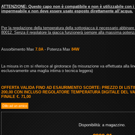
ATTENZIONE: Questo capo non è compatibile e non è utilizzabile con i pac
impermeabile e non deve essere usato esposto direttamente all’acqua.
Per la regolazione della temperatura della sottogiacca è necessario abbinare 
80012. Senza il regolatore la giacca funzionerà sempre alla massima potenz
Assorbimento Max
7.0A
- Potenza Max
84W
La misura in cm si riferisce al girotorace (la misurazione va effettuata alla l
esclusivamente una maglia intima o tecnica leggera)
OFFERTA VALIDA FINO AD ESAURIMENTO SCORTE: PREZZO DI LISTINO
200,00 CON INCLUSO REGOLATORE TEMPERATURA DIGITALE DEL VAL
FINALE €. 71,00
Disponibilità: a magazzino.