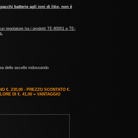
chi batterie agli ioni di litio, non è
un regolatore tra i prodotti TE-80001 e TE-
a.
inea delle ascelle indossando
 €. 230,00 - PREZZO SCONTATO €.
ORE DI €. 41,00 = VANTAGGIO