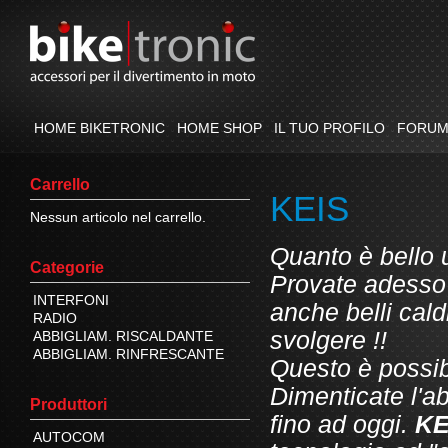
HOME BIKETRONIC
HOME SHOP
IL TUO PROFILO
FORU
Carrello
KEIS
Nessun articolo nel carrello.
Quanto è bello 
Categorie
Provate adesso 
INTERFONI
anche belli caldi
RADIO
svolgere !!
ABBIGLIAM. RISCALDANTE
ABBIGLIAM. RINFRESCANTE
Questo è possib
Dimenticate l'a
Produttori
fino ad oggi.
KE
AUTOCOM