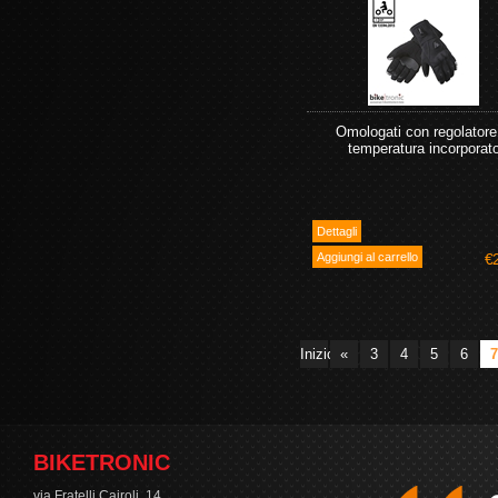
Omologati con regolatore
temperatura incorporat
€
Inizio
«
3
4
5
6
7
BIKETRONIC
via Fratelli Cairoli, 14