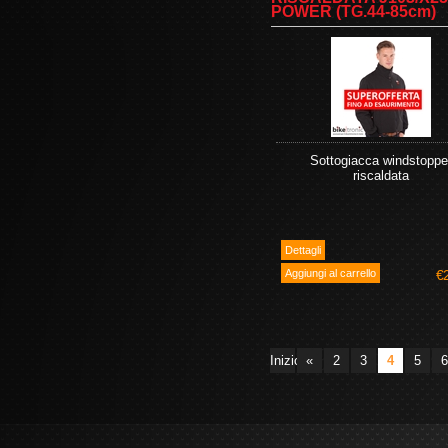
POWER (TG.44-85cm)
Sottogiacca windstoppe
riscaldata
€
Inizio
«
2
3
4
5
6