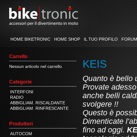
HOME BIKETRONIC
HOME SHOP
IL TUO PROFILO
FORU
Carrello
KEIS
Nessun articolo nel carrello.
Quanto è bello 
Categorie
Provate adesso 
INTERFONI
anche belli caldi
RADIO
svolgere !!
ABBIGLIAM. RISCALDANTE
ABBIGLIAM. RINFRESCANTE
Questo è possib
Dimenticate l'a
Produttori
fino ad oggi.
KE
AUTOCOM