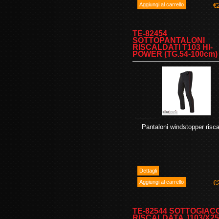
€
TE-82454
SOTTOPANTALONI
RISCALDATI T103 HI-
POWER (TG.54-100cm)
Pantaloni windstopper risca
€
TE-82544 SOTTOGIAC
RISCALDATA J103/X25 