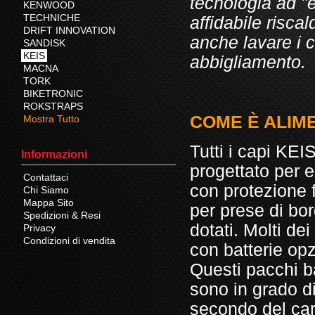
tecnologia ad "
KENWOOD
TECHNICHE
affidabile risca
DRIFT INNOVATION
anche lavare i
SANDISK
KEIS
abbigliamento.
MACNA
TORK
BIKETRONIC
ROKSTRAPS
COME È ALIME
Mostra Tutto
Tutti i capi KEI
Informazioni
progettato per e
Contattaci
con protezione 
Chi Siamo
Mappa Sito
per prese di bor
Spedizioni & Resi
dotati. Molti de
Privacy
Condizioni di vendita
con batterie opzi
Questi pacchi ba
sono in grado di
secondo del car