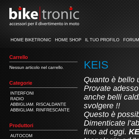
HOME BIKETRONIC
HOME SHOP
IL TUO PROFILO
FORU
Carrello
KEIS
Nessun articolo nel carrello.
Quanto è bello 
Categorie
Provate adesso 
INTERFONI
anche belli caldi
RADIO
svolgere !!
ABBIGLIAM. RISCALDANTE
ABBIGLIAM. RINFRESCANTE
Questo è possib
Dimenticate l'a
Produttori
fino ad oggi.
KE
AUTOCOM