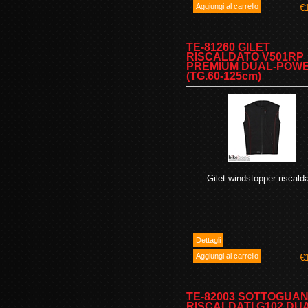
€
TE-81260 GILET
RISCALDATO V501RP
PREMIUM DUAL-POW
(TG.60-125cm)
Gilet windstopper riscald
€
TE-82003 SOTTOGUAN
RISCALDATI G102 DU