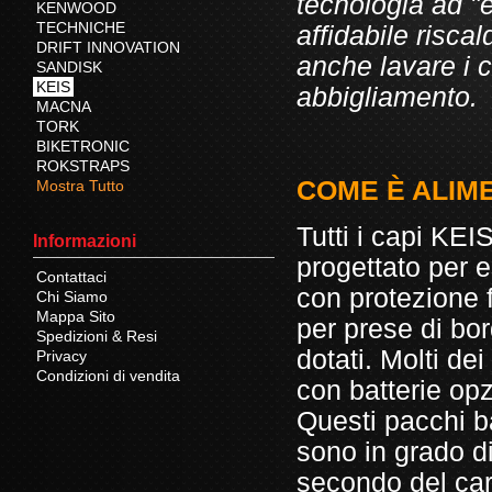
tecnologia ad "
KENWOOD
TECHNICHE
affidabile risca
DRIFT INNOVATION
anche lavare i
SANDISK
KEIS
abbigliamento.
MACNA
TORK
BIKETRONIC
ROKSTRAPS
COME È ALIME
Mostra Tutto
Tutti i capi KEI
Informazioni
progettato per e
Contattaci
con protezione 
Chi Siamo
Mappa Sito
per prese di bor
Spedizioni & Resi
dotati. Molti de
Privacy
Condizioni di vendita
con batterie opzi
Questi pacchi ba
sono in grado di
secondo del car