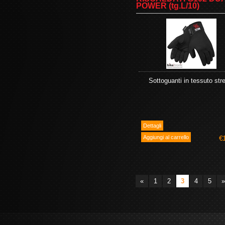
POWER (tg.L/10)
Sottoguanti in tessuto str
€
«
1
2
3
4
5
»