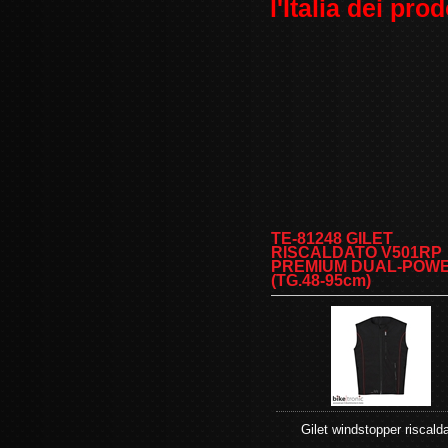
l'Italia dei pro
TE-81248 GILET
RISCALDATO V501RP
PREMIUM DUAL-POW
(TG.48-95cm)
Gilet windstopper riscald