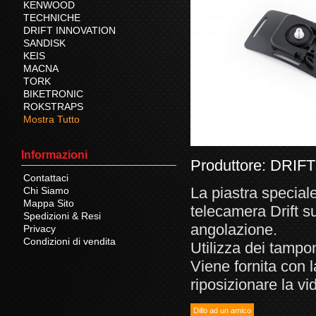
KENWOOD
TECHNICHE
DRIFT INNOVATION
SANDISK
KEIS
MACNA
TORK
BIKETRONIC
ROKSTRAPS
Mostra Tutto
Informazioni
Produttore:
DRIFT
Contattaci
La piastra special
Chi Siamo
Mappa Sito
telecamera Drift s
Spedizioni & Resi
angolazione.
Privacy
Condizioni di vendita
Utilizza dei tampon
Viene fornita con 
riposizionare la v